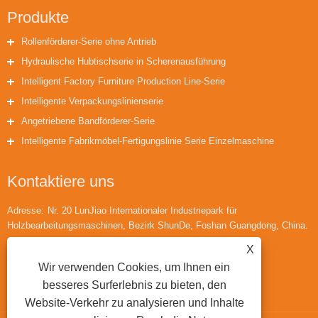
Produkte
Rollenförderer-Serie ohne Antrieb
Hydraulische Hubtischserie in Scherenausführung
Intelligent Factory Furniture Production Line-Serie
Intelligente Verpackungslinienserie
Angetriebene Bandförderer-Serie
Intelligente Fabrikmöbel-Fertigungslinie Serie Einzelmaschine
Kontaktiere uns
Adresse:
Nr. 20 LunJiao Internationaler Industriepark für
Holzbearbeitungsmaschinen, Bezirk ShunDe, Foshan Guangdong, China.
Telefon:
+86-18566433942
X
Email:
huaihuailiu1@gmail.com
Wir verwenden Cookies, um Ihnen ein
besseres Surferlebnis zu bieten, den
Website-Verkehr zu analysieren und Inhalte