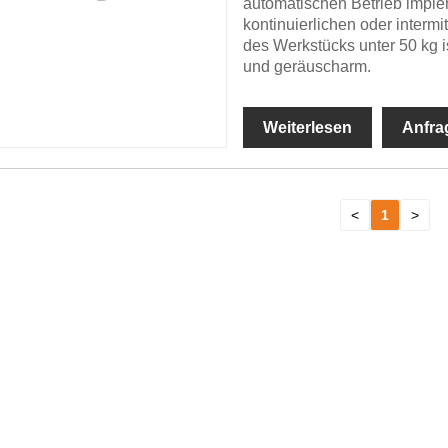
automatischen Betrieb impl
kontinuierlichen oder interm
des Werkstücks unter 50 kg is
und geräuscharm.
Weiterlesen
Anfra
<
1
>