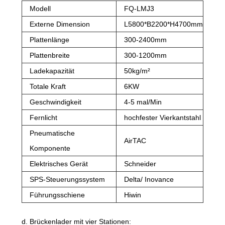
Modell
FQ-LMJ3
Externe Dimension
L5800*B2200*H4700mm
Plattenlänge
300-2400mm
Plattenbreite
300-1200mm
Ladekapazität
50kg/m²
Totale Kraft
6KW
Geschwindigkeit
4-5 mal/Min
Fernlicht
hochfester Vierkantstahl
Pneumatische
AirTAC
Komponente
Elektrisches Gerät
Schneider
SPS-Steuerungssystem
Delta/ Inovance
Führungsschiene
Hiwin
d. Brückenlader mit vier Stationen: