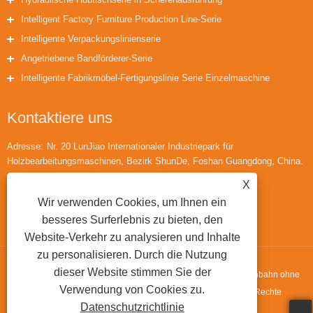
Intelligent Factory Furniture Production Line-Serie
Intelligente Verpackungslinienserie
Angetriebene Bandförderer-Serie
Intelligente Fabrikmöbel-Fertigungslinie Serie Einzelmaschine
Kontaktiere uns
Adresse:
Nr. 20 LunJiao Internationaler Industriepark für
Holzbearbeitungsmaschinen, Bezirk ShunDe, Foshan Guangdong, China.
Telefon:
+86-18566433942
X
Wir verwenden Cookies, um Ihnen ein
Email:
huaihuailiu1@gmail.com
besseres Surferlebnis zu bieten, den
Website-Verkehr zu analysieren und Inhalte
zu personalisieren. Durch die Nutzung
dieser Website stimmen Sie der
Copyright © 2022 Guangdong Fortran Machinery Co., Ltd. - Rollenbahn ohne
Verwendung von Cookies zu.
Antrieb, Hubtisch vom Typ E, zylindrische Wendemaschine – Alle Rechte
Datenschutzrichtlinie
vorbehalten