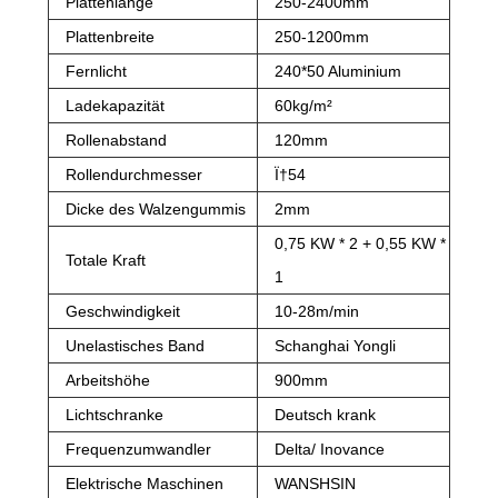
Plattenlänge
250-2400mm
Plattenbreite
250-1200mm
Fernlicht
240*50 Aluminium
Ladekapazität
60kg/m²
Rollenabstand
120mm
Rollendurchmesser
Ï†54
Dicke des Walzengummis
2mm
0,75 KW * 2 + 0,55 KW *
Totale Kraft
1
Geschwindigkeit
10-28m/min
Unelastisches Band
Schanghai Yongli
Arbeitshöhe
900mm
Lichtschranke
Deutsch krank
Frequenzumwandler
Delta/ Inovance
Elektrische Maschinen
WANSHSIN