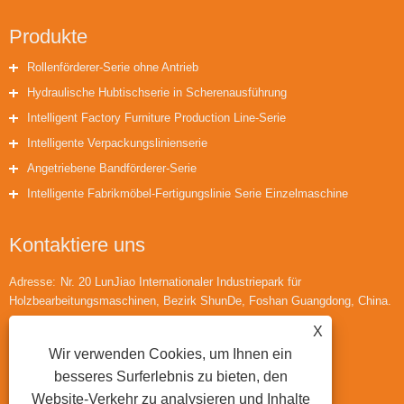
Produkte
Rollenförderer-Serie ohne Antrieb
Hydraulische Hubtischserie in Scherenausführung
Intelligent Factory Furniture Production Line-Serie
Intelligente Verpackungslinienserie
Angetriebene Bandförderer-Serie
Intelligente Fabrikmöbel-Fertigungslinie Serie Einzelmaschine
Kontaktiere uns
Adresse:
Nr. 20 LunJiao Internationaler Industriepark für
Holzbearbeitungsmaschinen, Bezirk ShunDe, Foshan Guangdong, China.
Telefon:
+86-18566433942
X
Email:
huaihuailiu1@gmail.com
Wir verwenden Cookies, um Ihnen ein
besseres Surferlebnis zu bieten, den
Website-Verkehr zu analysieren und Inhalte